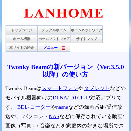
トップページ
デジタルホーム
ホームネットワーク
ホーム機器
ホームソフトウェア
サイトマップ
本サイトの紹介
メニュー
Twonky Beamの新バージョン（Ver.3.5.0
以降）の使い方
Twonky Beamは
スマートフォン
や
タブレット
などの
モバイル機器向けの
DLNA
/
DTCP-IP
対応アプリで
す。
BDレコーダー
や
nasne
などの録画番組/受信放
送や、 パソコン・
NAS
などに保存されている動画/
画像（写真）/ 音楽などを家庭内の好きな場所でス