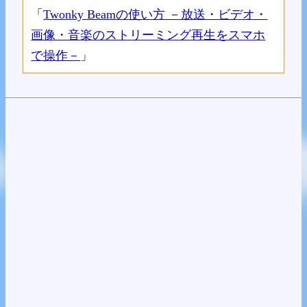
「
Twonky Beamの使い方 －放送・ビデオ・
画像・音楽のストリーミング再生をスマホ
で操作－
」