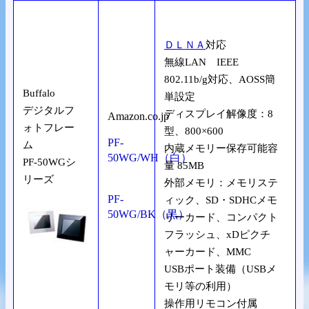
ＤＬＮＡ
対応
無線LAN IEEE
802.11b/g対応、AOSS簡
Buffalo
単設定
デジタルフ
ディスプレイ解像度：8
Amazon.co.jp
ォトフレー
型、800×600
PF-
ム
内蔵メモリー保存可能容
50WG/WH（白）
PF-50WGシ
量 85MB
リーズ
外部メモリ：メモリステ
PF-
ィック、SD・SDHCメモ
50WG/BK（黒）
リーカード、コンパクト
フラッシュ、xDピクチ
ャーカード、MMC
USBポート装備（USBメ
モリ等の利用）
操作用リモコン付属