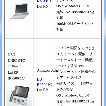
ド(WXGA)
RN7001C
OS：Windows CE 5.0
Lui RN
無線LAN IEEE802.11b/g
対応
100M/10Mイーサネット
対応
Lui SXの画面をそのまま
PCリモータに配信（リモ
NEC
ートデスクトップ機能）
UNPC型PC
Lui SXを遠隔操作
リモータ
Amazon.co.jp
インターネット回線から
Lui RP
もアクセス可能
(RP500/1C)
LU-
画面サイズ：4.1型ワイ
RP5001C
ド(WVGA)
Lui RP
OS：Windows CE 5.0
無線LAN IEEE802.11b/g