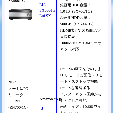
SX500/1G
LU-
録画用HDD容量：
SX5001G
1.0TB（SX700/1G）
Lui SX
録画用HDD容量：
500GB（SX500/1G）
HDMI端子で大画面TVと
直接接続
1000M/100M/10Mイーサ
ネット対応
Lui SXの画面をそのまま
PCリモータに配信（リモ
ートデスクトップ機能）
NEC
Lui SXを遠隔操作
ノート型PC
インターネット回線から
リモータ
Amazon.co.jp
もアクセス可能
Lui RN
画面サイズ：10.6型ワイ
(RN700/1C)
LU-