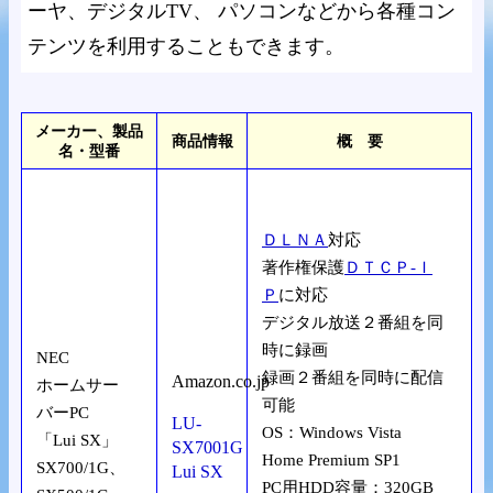
ーヤ、デジタルTV、 パソコンなどから各種コン
テンツを利用することもできます。
メーカー、製品
商品情報
概 要
名・型番
ＤＬＮＡ
対応
著作権保護
ＤＴＣＰ-Ｉ
Ｐ
に対応
デジタル放送２番組を同
時に録画
NEC
録画２番組を同時に配信
Amazon.co.jp
ホームサー
可能
バーPC
LU-
OS：Windows Vista
「Lui SX」
SX7001G
Home Premium SP1
SX700/1G、
Lui SX
PC用HDD容量：320GB