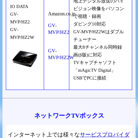
地上デジタル放送のハイ
IO DATA
ビジョン映像をパソコン
Amazon.co.jp
GV-
で視聴・録画
MVP/HZ2
ダビング10対応
GV-
GV-
GV-MVP/HZ2Wはダブル
MVP/HZ2
MVP/HZ2W
チューナー
最大8チャンネル同時録
GV-
画(β版)に対応
MVP/HZ2W
TVキャプチャソフト
「mAgicTV Digital」
USBでPCに接続
ネットワークTVボックス
インターネット上では様々な
サービスプロバイダ