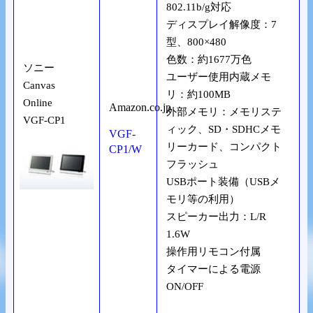
802.11b/g対応
ディスプレイ解像度：7
型、800×480
色数：約1677万色
ソニー
ユーザー使用内蔵メモ
Canvas
リ：約100MB
Online
Amazon.co.jp
外部メモリ：メモリステ
VGF-CP1
ィック、SD・SDHCメモ
VGF-
リーカード、コンパクト
CP1/W
フラッシュ
USBポート装備（USBメ
モリ等の利用）
スピーカー出力：L/R
1.6W
操作用リモコン付属
タイマーによる電源
ON/OFF